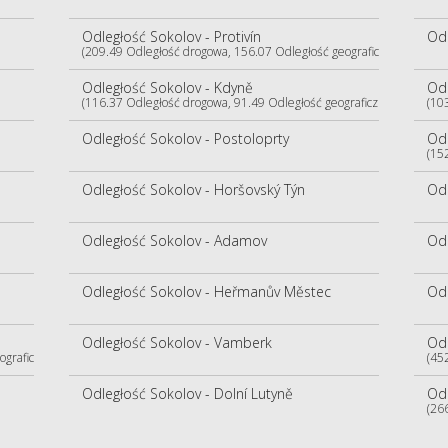
Odległość Sokolov - Protivín
Odl
(209.49 Odległość drogowa, 156.07 Odległość geograficzna)
Odległość Sokolov - Kdyně
Odl
(116.37 Odległość drogowa, 91.49 Odległość geograficzna)
(10
Odległość Sokolov - Postoloprty
Odl
(15
Odległość Sokolov - Horšovský Týn
Odl
Odległość Sokolov - Adamov
Od
Odległość Sokolov - Heřmanův Městec
Odl
Odległość Sokolov - Vamberk
Odl
ograficzna)
(45
Odległość Sokolov - Dolní Lutyně
Odl
(26