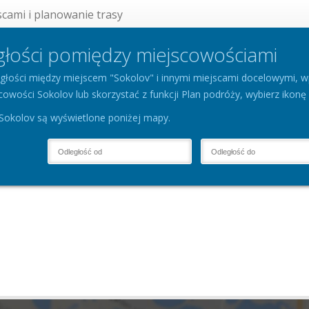
cami i planowanie trasy
głości pomiędzy miejscowościami
głości między miejscem "Sokolov" i innymi miejscami docelowymi, w
wości Sokolov lub skorzystać z funkcji Plan podróży, wybierz ikonę 
Sokolov są wyświetlone poniżej mapy.