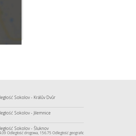
egłość Sokolov - Králův Dvůr
egłość Sokolov - Jilemnice
egłość Sokolov - Šluknov
4.09 Odległość drogowa, 156.75 Odległość geograficzna)