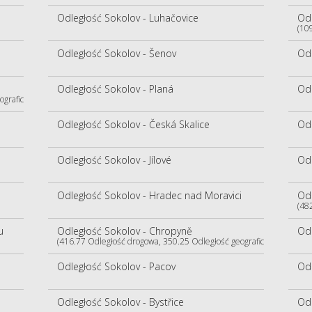
Odległość Sokolov - Luhačovice
Odl
(10
Odległość Sokolov - Šenov
Odl
Odległość Sokolov - Planá
Odl
ograficzna)
Odległość Sokolov - Česká Skalice
Odl
Odległość Sokolov - Jílové
Odl
Odległość Sokolov - Hradec nad Moravici
Odl
(48
u
Odległość Sokolov - Chropyně
Odl
(416.77 Odległość drogowa, 350.25 Odległość geograficzna)
Odległość Sokolov - Pacov
Odl
Odległość Sokolov - Bystřice
Odl