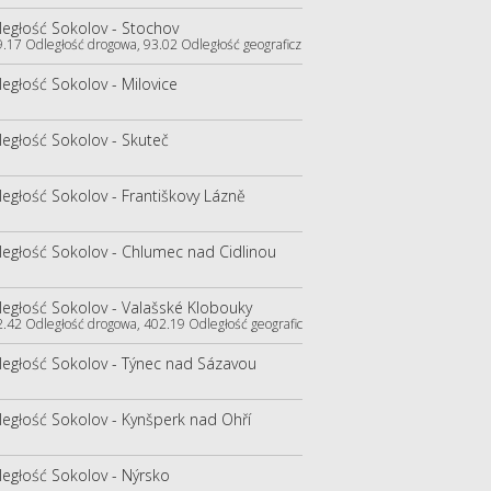
egłość Sokolov - Stochov
9.17 Odległość drogowa, 93.02 Odległość geograficzna)
egłość Sokolov - Milovice
egłość Sokolov - Skuteč
egłość Sokolov - Františkovy Lázně
egłość Sokolov - Chlumec nad Cidlinou
egłość Sokolov - Valašské Klobouky
2.42 Odległość drogowa, 402.19 Odległość geograficzna)
egłość Sokolov - Týnec nad Sázavou
egłość Sokolov - Kynšperk nad Ohří
egłość Sokolov - Nýrsko